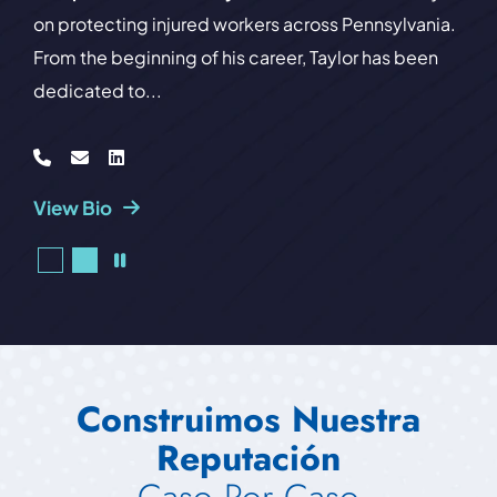
decades representing injured workers across
Pennsylvania. Known for his litigation experience
and...
View Bio
PAUSE
Construimos Nuestra
Reputación
Caso Por Caso