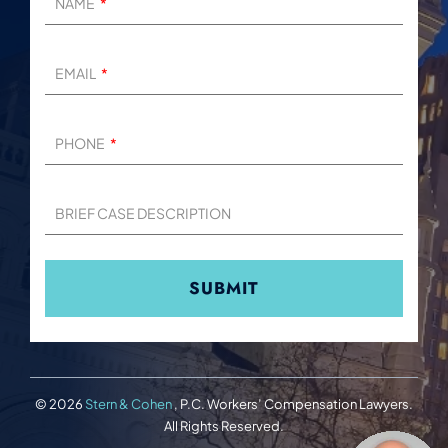
NAME
EMAIL
PHONE
BRIEF CASE DESCRIPTION
© 2026
Stern & Cohen
, P.C. Workers’ Compensation Lawyers.
All Rights Reserved.