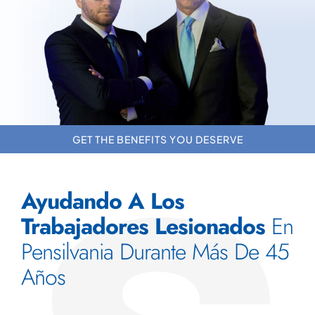
GET THE BENEFITS YOU DESERVE
Ayudando A Los
Trabajadores Lesionados
En
Pensilvania Durante Más De 45
Años