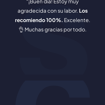
Attorney Taylor Cohen
¡Buen día! Estoy muy
and
agradecida con su labor.
staff were amazing in all
Los
recomiendo 100%.
aspects of my case and
Excelente.
👌 Muchas gracias por todo.
healing period. I would
recommend Stern & Cohen to
anyone as a first choice!!