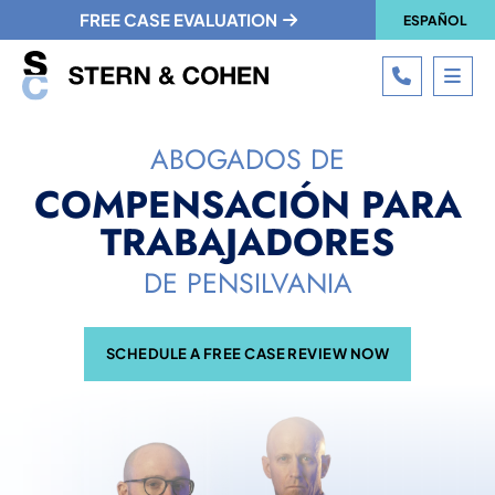
FREE CASE EVALUATION
ESPAÑOL
CALL 215
OPE
ABOGADOS DE
COMPENSACIÓN PARA
TRABAJADORES
DE PENSILVANIA
SCHEDULE A FREE CASE REVIEW NOW